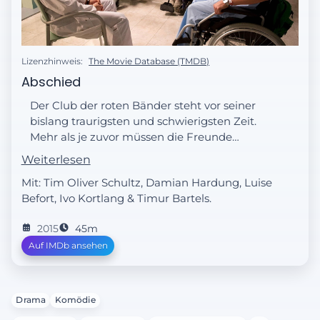
Lizenzhinweis:
The Movie Database (TMDB)
Abschied
Der Club der roten Bänder steht vor seiner
bislang traurigsten und schwierigsten Zeit.
Mehr als je zuvor müssen die Freunde
zusammenhalten und sich gegenseitig
Weiterlesen
unterstützen. Als Team versuchen sie,
Mit: Tim Oliver Schultz, Damian Hardung, Luise
gemeinsam einen Weg zu finden, um mit
Befort, Ivo Kortlang & Timur Bartels.
der schwierigen Situation
zurechtzukommen. Doch es geschieht auch
2015
45m
noch etwas völlig Unerwartetes und
Auf IMDb ansehen
Außergewöhnliches mit Hugo, was den
Club in helle Aufruhr versetzt.
Drama
Komödie