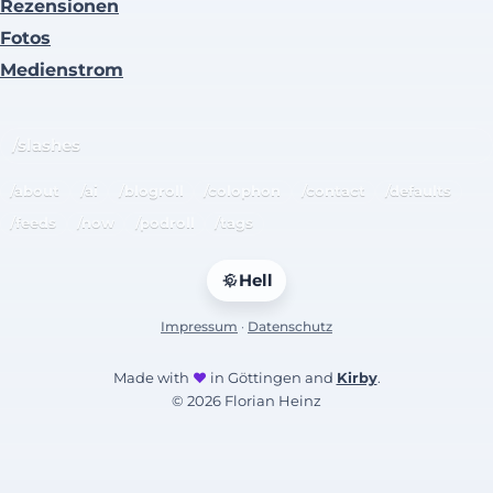
Rezensionen
Fotos
Medienstrom
/slashes
/about
/ai
/blogroll
/colophon
/contact
/defaults
/feeds
/now
/podroll
/tags
Hell
Impressum
·
Datenschutz
Made with
♥
in Göttingen and
Kirby
.
© 2026 Florian Heinz