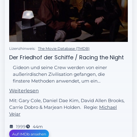
Lizenzhinweis:
The Movie Database (TMDB)
Der Friedhof der Schiffe / Racing the Night
Gideon und seine Crew werden von einer
außerirdischen Zivilisation gefangen, die
finstere Methoden anwendet, um ein
Heilmittel für denselben Drakh-Virus zu
Weiterlesen
finden, der die Erde angegriffen hat.
Mit: Gary Cole, Daniel Dae Kim, David Allen Brooks,
Carrie Dobro & Marjean Holden.
Regie:
Michael
Vejar
1999
44m
Auf IMDb ansehen