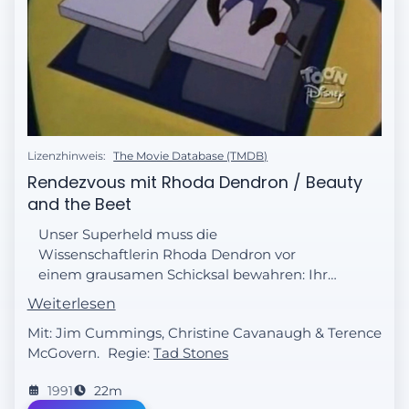
Lizenzhinweis:
The Movie Database (TMDB)
Rendezvous mit Rhoda Dendron / Beauty
and the Beet
Unser Superheld muss die
Wissenschaftlerin Rhoda Dendron vor
einem grausamen Schicksal bewahren: Ihr
selbstmordgefährdeter Kollege Buxbaum
Weiterlesen
versucht, auch Rhoda in ein Gemüse zu
Mit: Jim Cummings, Christine Cavanaugh & Terence
verwandeln.
McGovern.
Regie:
Tad Stones
1991
22m