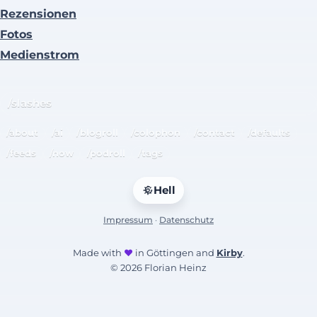
Rezensionen
Fotos
Medienstrom
/slashes
/about
/ai
/blogroll
/colophon
/contact
/defaults
/feeds
/now
/podroll
/tags
Hell
Impressum
·
Datenschutz
Made with
♥
in Göttingen and
Kirby
.
© 2026 Florian Heinz