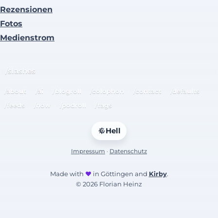
Rezensionen
Fotos
Medienstrom
/slashes
/about
/ai
/blogroll
/colophon
/contact
/defaults
/feeds
/now
/podroll
/tags
Hell
Impressum
·
Datenschutz
Made with
♥
in Göttingen and
Kirby
.
© 2026 Florian Heinz