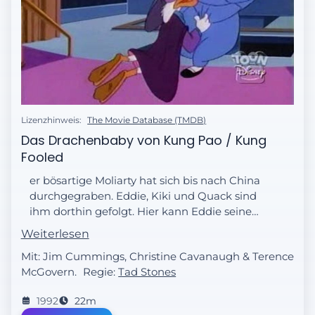
Lizenzhinweis:
The Movie Database (TMDB)
Das Drachenbaby von Kung Pao / Kung
Fooled
er bösartige Moliarty hat sich bis nach China
durchgegraben. Eddie, Kiki und Quack sind
ihm dorthin gefolgt. Hier kann Eddie seinen
alten Kampfsportlehrer Schmus Lee
Weiterlesen
besuchen. Leider gibt das eine
Mit: Jim Cummings, Christine Cavanaugh & Terence
Enttäuschung.
McGovern.
Regie:
Tad Stones
1992
22m