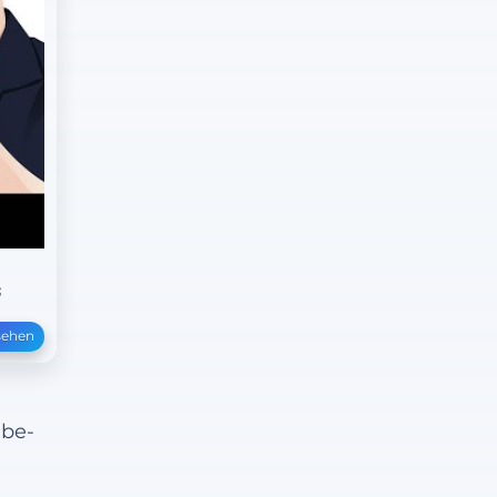
s
sehen
ube-