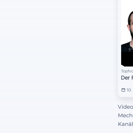
Topfv
Vi
Der 
10
Video
Mecha
Kanäl