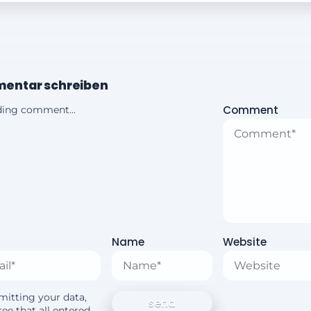
entar schreiben
Comment
ing comment...
Name
Website
mitting your data,
ee that all entered