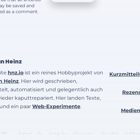
ay be saved and
yed as a comment.
an Heinz
ite
hnz.io
ist ein reines Hobbyprojekt von
Kurzmittei
an Heinz
. Hier wird geschrieben,
elt, automatisiert und gelegentlich auch
Rezen
wieder kaputtrepariert. Hier landen Texte,
 und ein paar
Web-Experimente
.
Medie
hes
/about
/ai
/blogroll
/colophon
/contact
/defaul