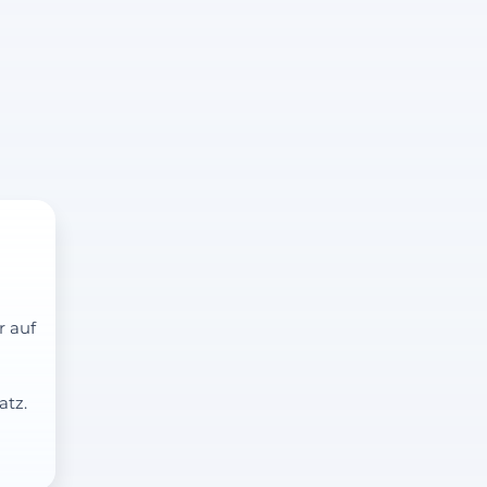
r auf
atz.