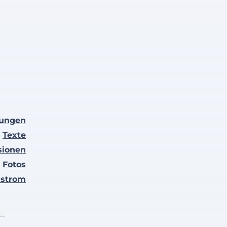
lungen
Texte
sionen
Fotos
nstrom
ts