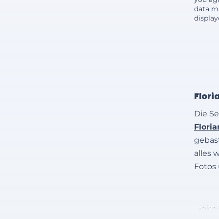
data m
displa
Flori
Die Se
Flori
gebast
alles 
Fotos
/slas