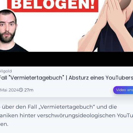
ollgold
deo laden
Datenschutz
Fall "Vermietertagebuch" | Absturz eines YouTuber
. Mai 2024
27m
Video an
 über den Fall „Vermietertagebuch“ und die
niken hinter verschwörungsideologischen YouT
en.