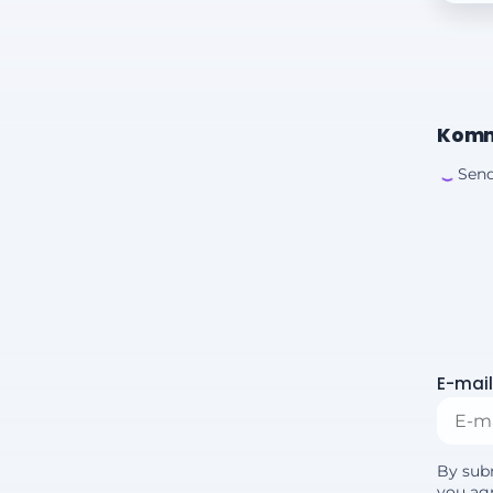
Komm
Send
E-mail
By sub
you agr