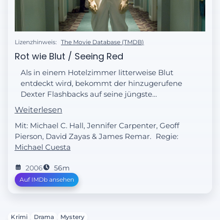
Lizenzhinweis:
The Movie Database (TMDB)
Rot wie Blut / Seeing Red
Als in einem Hotelzimmer litterweise Blut
entdeckt wird, bekommt der hinzugerufene
Dexter Flashbacks auf seine jüngste
Kindheit. Steckt der Kühllaster-Killer
Weiterlesen
dahinter? Rita hat neuen Ärger mit ihrem
Mit: Michael C. Hall, Jennifer Carpenter, Geoff
Ex-Mann der nun sein Besuchsrecht
Pierson, David Zayas & James Remar.
Regie:
einklagt.
Michael Cuesta
2006
56m
Auf IMDb ansehen
Krimi
Drama
Mystery