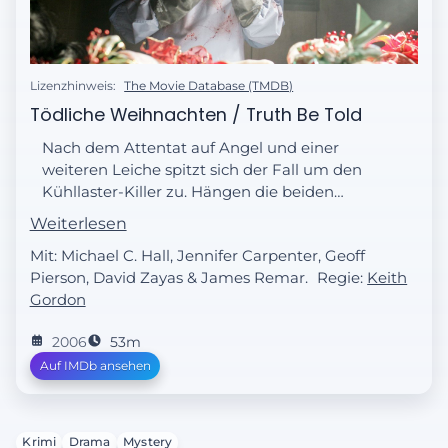
Lizenzhinweis:
The Movie Database (TMDB)
Tödliche Weihnachten / Truth Be Told
Nach dem Attentat auf Angel und einer
weiteren Leiche spitzt sich der Fall um den
Kühllaster-Killer zu. Hängen die beiden
Vorfälle zusammen? Dexter kommt ein
Weiterlesen
schlimmer Verdacht.
Mit: Michael C. Hall, Jennifer Carpenter, Geoff
Pierson, David Zayas & James Remar.
Regie:
Keith
Gordon
2006
53m
Auf IMDb ansehen
Krimi
Drama
Mystery