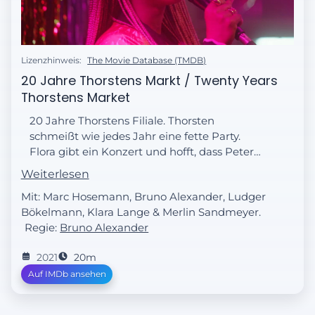
Lizenzhinweis:
The Movie Database (TMDB)
20 Jahre Thorstens Markt / Twenty Years
Thorstens Market
20 Jahre Thorstens Filiale. Thorsten
schmeißt wie jedes Jahr eine fette Party.
Flora gibt ein Konzert und hofft, dass Peter
Fox vorbei kommt. Auf der Party kommen
Weiterlesen
alle zusammen und einige kommen sich
Mit: Marc Hosemann, Bruno Alexander, Ludger
auch ein bisschen näher.
Bökelmann, Klara Lange & Merlin Sandmeyer.
Regie:
Bruno Alexander
2021
20m
Auf IMDb ansehen