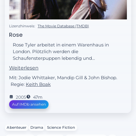
Lizenzhinweis:
The Movie Database (TMDB)
Rose
Rose Tyler arbeitet in einem Warenhaus in
London. Plötzlich werden die
Schaufensterpuppen lebendig und
bedrohen sie. Ein seltsamer Mann, der sich
Weiterlesen
als 'der Doktor' vorstellt, taucht auf und
Mit: Jodie Whittaker, Mandip Gill & John Bishop.
rettet sie. Er reist mit einer Raum-Zeit-
Regie:
Keith Boak
Maschine, die wie eine englische
Telefonzelle aussieht und die er TARDIS
2005
47m
nennt. Rose sucht im Internet nach dem
Auf IMDb ansehen
mysteriösen Doktor. Sie findet heraus, dass
er immer wieder bei wichtigen historischen
Ereignissen erscheint...
Abenteuer
Drama
Science Fiction