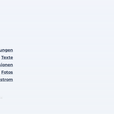
lungen
Texte
sionen
Fotos
nstrom
ts