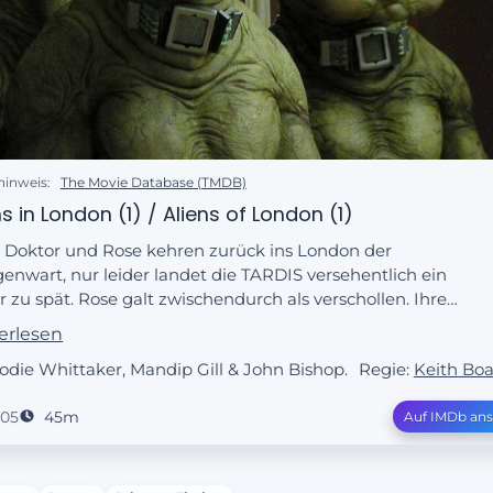
hinweis:
The Movie Database (TMDB)
ns in London (1) / Aliens of London (1)
 Doktor und Rose kehren zurück ins London der
enwart, nur leider landet die TARDIS versehentlich ein
r zu spät. Rose galt zwischendurch als verschollen. Ihre
ter ist in heller Aufregung, und ihr Freund Mickey
erlesen
de mehrfach von der Polizei verhört. Noch während
Jodie Whittaker, Mandip Gill & John Bishop.
Regie:
Keith Bo
e versucht, ihre aufgelöste Mutter und den
strauischen Mickey zu beruhigen, stürzt ein Raumschiff
005
45m
Auf IMDb an
ten in London ab. Dann entdeckt der Doktor, dass der
ot des Raumschiffes ein Hausschwein ist.