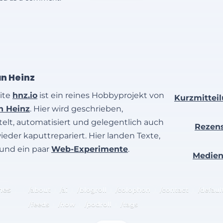
an Heinz
ite
hnz.io
ist ein reines Hobbyprojekt von
Kurzmittei
an Heinz
. Hier wird geschrieben,
elt, automatisiert und gelegentlich auch
Rezen
wieder kaputtrepariert. Hier landen Texte,
 und ein paar
Web-Experimente
.
Medie
hes
/about
/ai
/blogroll
/colophon
/contact
/defaul
/feeds
/now
/podroll
/tags