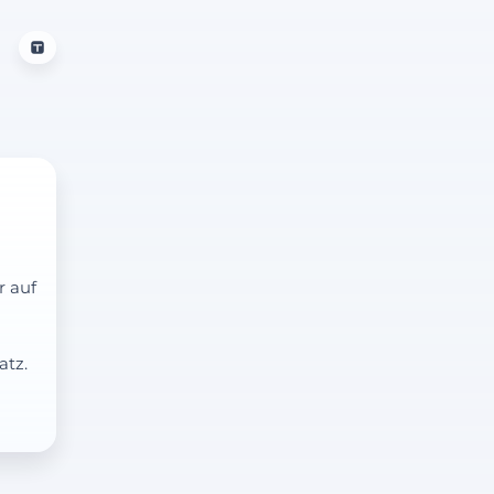
r auf
atz.