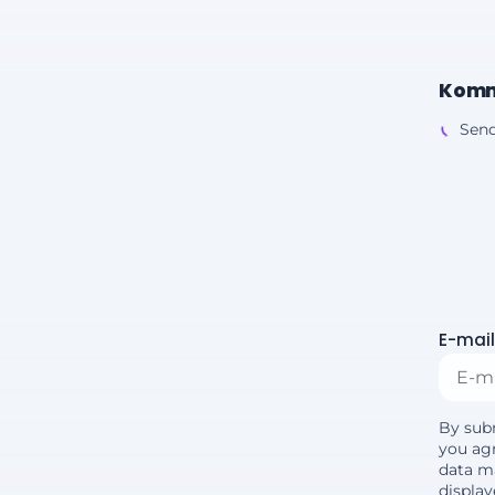
Komm
Send
E-mail
By sub
you agr
data m
displa