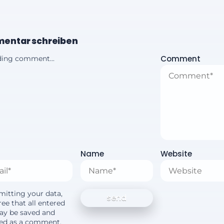
entar schreiben
Comment
ing comment...
Name
Website
mitting your data,
ee that all entered
ay be saved and
yed as a comment.