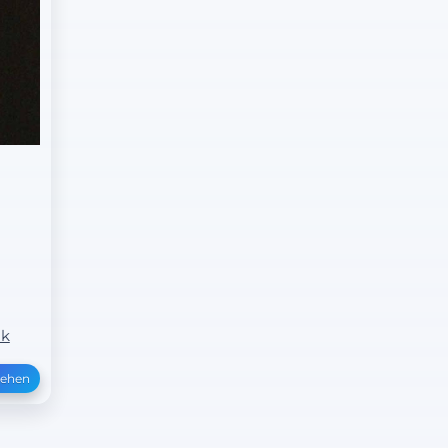
ak
sehen