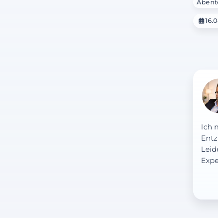
Abent
16.
Ich 
Entz
Leid
Expe