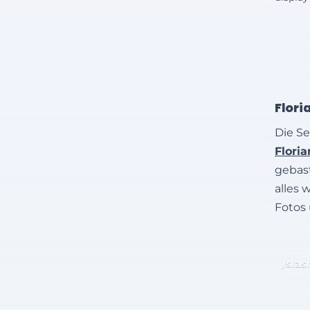
Flori
Die Se
Flori
gebast
alles 
Fotos
/slas