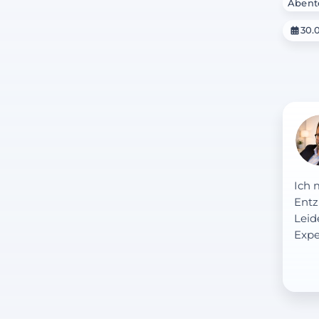
Abent
30.
Ich 
Entz
Leid
Expe