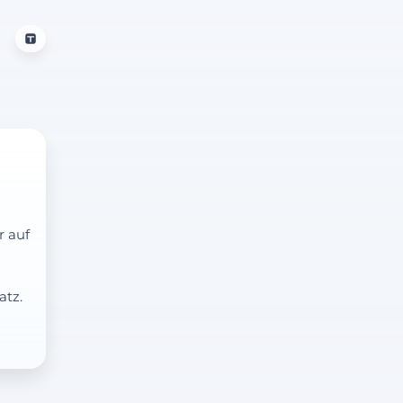
r auf
atz.