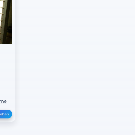
rne
sehen