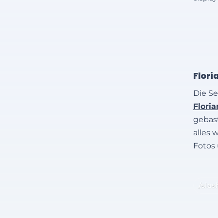
Flori
Die Se
Flori
gebast
alles 
Fotos
/slas