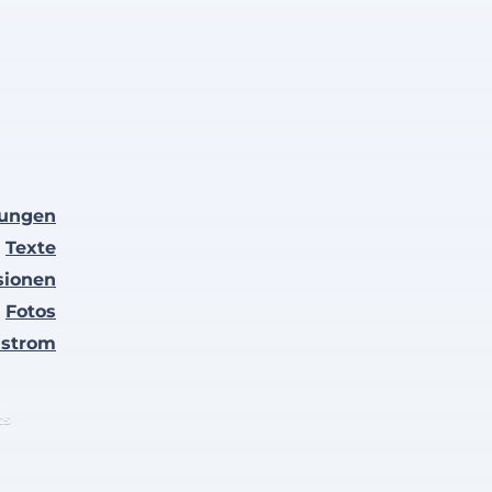
lungen
Texte
sionen
Fotos
nstrom
ts