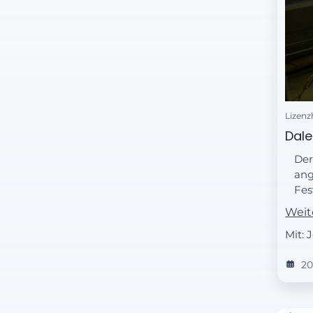
Lizenz
Dale
Der
ang
Fes
sam
Weit
Sig
Mit: 
Erw
weh
2
emp
an 