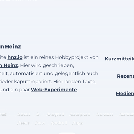
an Heinz
ite
hnz.io
ist ein reines Hobbyprojekt von
Kurzmittei
an Heinz
. Hier wird geschrieben,
elt, automatisiert und gelegentlich auch
Rezen
wieder kaputtrepariert. Hier landen Texte,
 und ein paar
Web-Experimente
.
Medie
hes
/about
/ai
/blogroll
/colophon
/contact
/defaul
/feeds
/now
/podroll
/tags