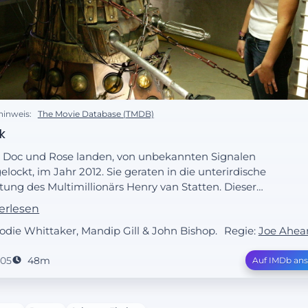
hinweis:
The Movie Database (TMDB)
k
 Doc und Rose landen, von unbekannten Signalen
elockt, im Jahr 2012. Sie geraten in die unterirdische
tung des Multimillionärs Henry van Statten. Dieser
melt außerirdische Artefakte in einem Museum. Das
erlesen
nal, ein Notruf, stammt von van Stattens neuestem
Jodie Whittaker, Mandip Gill & John Bishop.
Regie:
Joe Ahea
erb - einem Dalek. Der Dalek ist anfangs schwach und
rlos, bis er versehentlich durch Rose, die Mitleid
005
48m
Auf IMDb an
findet, zu neuen Kräften kommt. Von diesem Moment
sind alle in Gefahr.