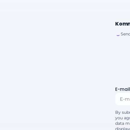
Komm
Send
E-mail
By sub
you agr
data m
displa