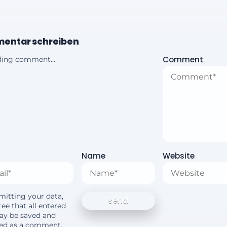
entar schreiben
Comment
ing comment...
Name
Website
mitting your data,
ee that all entered
ay be saved and
yed as a comment.