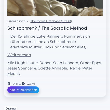
Lizenzhinweis:
The Movie Database (TMDB)
Schizophren? / The Socratic Method
Der 15-jährige Luke Palmiero kümmert sich
rührend um seine an Schizophrenie
erkrankte Mutter Lucy und versucht alles,
um ihr den Alltag einigermaßen lebenswert
Weiterlesen
zu gestalten. Doch plötzlich bricht Lucy
Mit: Hugh Laurie, Robert Sean Leonard, Omar Epps,
zusammen und wird ins Krankenhaus
Jesse Spencer & Odette Annable.
Regie:
Peter
eingeliefert. Der Notarzt stellt eine
Medak
Venenthrombose fest - ein Befund, den Dr.
House bei der Übernahme des Falles nicht
2004
44m
teilen will.
Auf IMDb ansehen
Drama