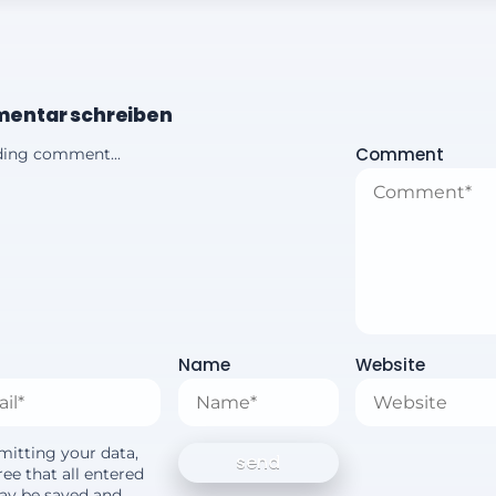
entar schreiben
Comment
ing comment...
Name
Website
mitting your data,
ee that all entered
ay be saved and