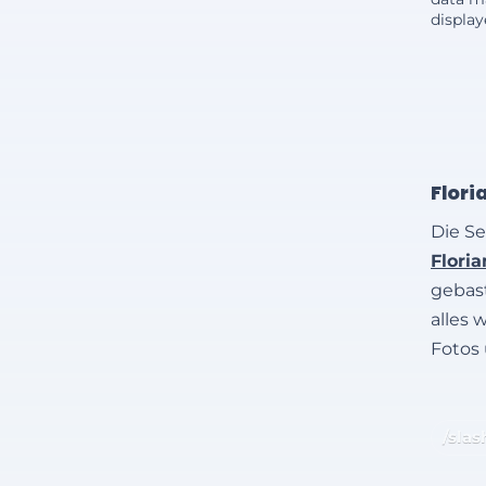
displa
Flori
Die Se
Flori
gebast
alles 
Fotos
/slas