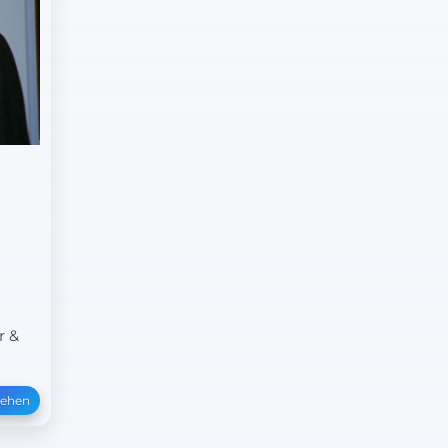
r &
sehen