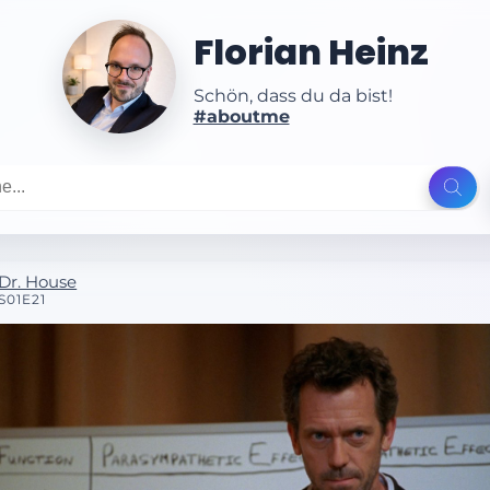
Florian Heinz
Schön, dass du da bist!
#aboutme
Dr. House
S01E21