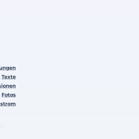
lungen
Texte
sionen
Fotos
nstrom
ts