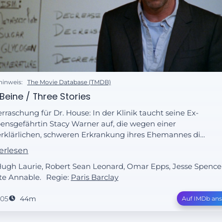
hinweis:
The Movie Database (TMDB)
 Beine / Three Stories
rraschung für Dr. House: In der Klinik taucht seine Ex-
ensgefährtin Stacy Warner auf, die wegen einer
rklärlichen, schweren Erkrankung ihres Ehemannes die
fe des Diagnostikers erbittet. Während House noch
erlesen
ert, ob er den Fall übernehmen soll, verpflichtet Cuddy
Hugh Laurie, Robert Sean Leonard, Omar Epps, Jesse Spence
, in Vertretung für einen Kollegen, den Unterricht für
te Annable.
Regie:
Paris Barclay
e Klasse von Medizinstudenten zu leiten.
005
44m
Auf IMDb an