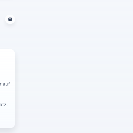
r auf
atz.