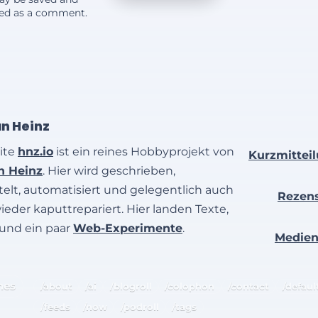
yed as a comment.
an Heinz
ite
hnz.io
ist ein reines Hobbyprojekt von
Kurzmittei
an Heinz
. Hier wird geschrieben,
elt, automatisiert und gelegentlich auch
Rezen
wieder kaputtrepariert. Hier landen Texte,
 und ein paar
Web-Experimente
.
Medie
hes
/about
/ai
/blogroll
/colophon
/contact
/defaul
/feeds
/now
/podroll
/tags