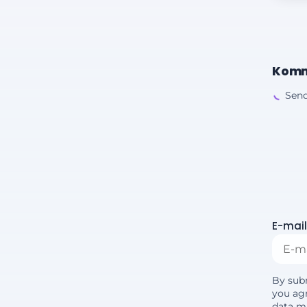
Komm
Send
E-mail
By sub
you agr
data m