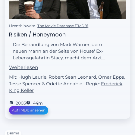
Lizenzhinweis:
The Movie Database (TMDB)
Risiken / Honeymoon
Die Behandlung von Mark Warner, dem
neuen Mann an der Seite von House' Ex-
Lebensgefährtin Stacy, macht dem Arzt
schwer zu schaffen. Hin- und hergerissen
Weiterlesen
zwischen Eifersucht und seinem ärztlichem
Mit: Hugh Laurie, Robert Sean Leonard, Omar Epps,
Gewissen, steht House vor der Aufgabe, die
Jesse Spencer & Odette Annable.
Regie:
Frederick
passende Behandlung zu finden, die
King Keller
seinem Konkurrenten das Leben retten
kann.
2005
44m
Auf IMDb ansehen
Drama