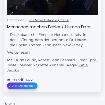
Lizenzhinweis:
The Movie Database (TMDB)
Menschen machen Fehler / Human Error
Das kubanische Ehepaar Hernandez reist in
der Hoffnung, dass der berühmte Dr. House
die Ehefrau retten kann, nach New Jersey.
House ist allerdings an dem Fall nicht
Weiterlesen
interessiert und verweist die Patientin an
Mit: Hugh Laurie, Robert Sean Leonard, Omar Epps,
sein Team. Doch deren Behandlung löst bei
Jesse Spencer & Odette Annable.
Regie:
Katie
der Frau einen Herzstillstand aus.
Jacobs
2007
44m
Auf IMDb ansehen
Drama