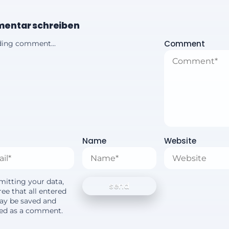
entar schreiben
Comment
ing comment...
Name
Website
mitting your data,
ee that all entered
ay be saved and
yed as a comment.