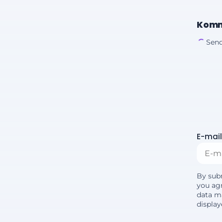
Komm
Send
E-mail
By sub
you agr
data m
displa