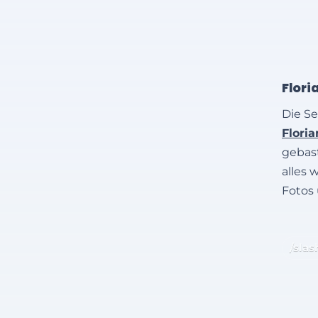
Flori
Die Se
Flori
gebast
alles 
Fotos
/slas