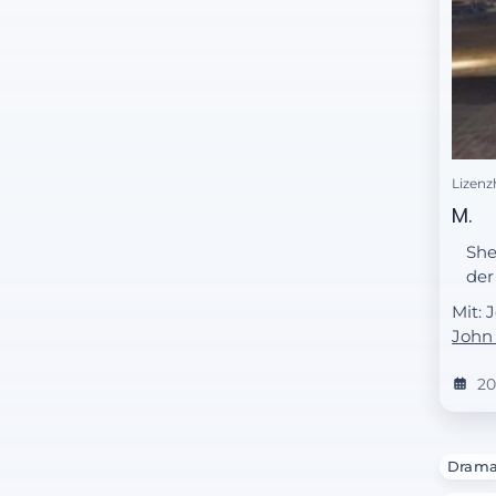
Lizenz
M.
She
der
Mit: 
John
20
Dram