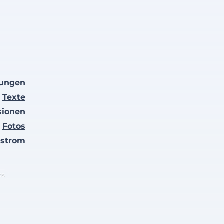
lungen
Texte
sionen
Fotos
nstrom
ts