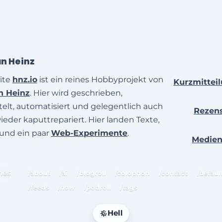
an Heinz
ite
hnz.io
ist ein reines Hobbyprojekt von
Kurzmittei
an Heinz
. Hier wird geschrieben,
elt, automatisiert und gelegentlich auch
Rezen
wieder kaputtrepariert. Hier landen Texte,
 und ein paar
Web-Experimente
.
Medie
hes
/about
/ai
/blogroll
/colophon
/contact
/defaul
/feeds
/now
/podroll
/tags
Hell