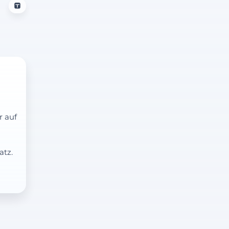
r auf
atz.