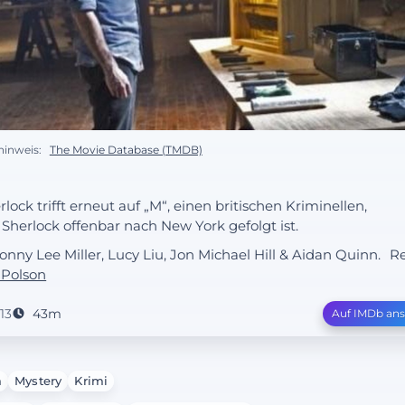
hinweis:
The Movie Database (TMDB)
rlock trifft erneut auf „M“, einen britischen Kriminellen,
 Sherlock offenbar nach New York gefolgt ist.
Jonny Lee Miller, Lucy Liu, Jon Michael Hill & Aidan Quinn.
Re
 Polson
13
43m
Auf IMDb an
a
Mystery
Krimi