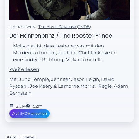
Lizenzhinweis:
The Movie Database (TMDB)
Der Hahnenprinz / The Rooster Prince
Molly glaubt, dass Lester etwas mit den
Morden zu tun hat, doch ihr Chef lenkt sie in
eine andere Richtung. Malvo ermittelt
indessen in einem Erpressungsfall.
Weiterlesen
Mit: Juno Temple, Jennifer Jason Leigh, David
Rysdahl, Joe Keery & Lamorne Morris.
Regie:
Adam
Bernstein
2014
52m
Auf IMDb ansehen
Krimi
Drama