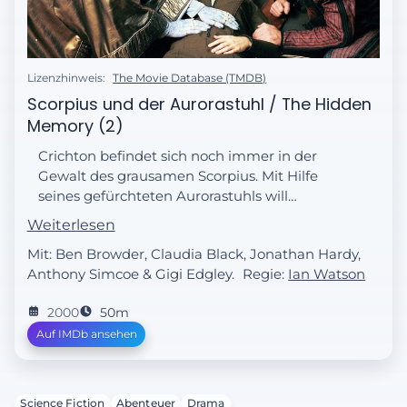
Lizenzhinweis:
The Movie Database (TMDB)
Scorpius und der Aurorastuhl / The Hidden
Memory (2)
Crichton befindet sich noch immer in der
Gewalt des grausamen Scorpius. Mit Hilfe
seines gefürchteten Aurorastuhls will
Scorpius Crichtons Wissen über
Weiterlesen
Wurmlöcher erforschen. Aeryn, D Argo und
Mit: Ben Browder, Claudia Black, Jonathan Hardy,
Zhaan fliegen zur Gammak-Basis, um ihren
Anthony Simcoe & Gigi Edgley.
Regie:
Ian Watson
Freund zu befreien. Crichton macht
indessen Bekanntschaft mit seinem
2000
50m
Mitgefangen Stark, der über fantastische
Auf IMDb ansehen
Kräfte verfügt.
Science Fiction
Abenteuer
Drama