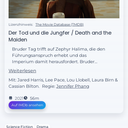
Lizenzhinweis:
The Movie Database (TMDB)
Der Tod und die Jungfer / Death and the
Maiden
Bruder Tag trifft auf Zephyr Halima, die den
Führungsanspruch erhebt und das
Imperium damit herausfordert. Bruder
Dämmerung hegt einen Verdacht
Weiterlesen
gegenüber Bruder Morgen.
Mit: Jared Harris, Lee Pace, Lou Llobell, Laura Birn &
Cassian Bilton.
Regie:
Jennifer Phang
2021
56m
Auf IMDb ansehen
Science Fiction
Drama