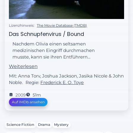
Lizenzhinweis:
The Movie Database (TMDB)
Das Schnupfenvirus / Bound
Nachdem Olivia einen seltsamen
medizinischen Eingriff durchmachen
musste, kann sie ihren Entführern
entkommen. Zusammen mit Walter und
Weiterlesen
Peter ermittelt sie in dem mysteriösen
Mit: Anna Torv, Joshua Jackson, Jasika Nicole & John
Todesfall eines Epidemiologen, der von
Noble.
Regie:
Frederick E. O. Toye
einem riesigen Virus in seinem Körper
ermordet wurde. Schließlich findet Olivia
2009
51m
eine Spur, die Mitchell Loeb mit ihrer
Auf IMDb ansehen
Entführung und dem Mord in Verbindung
bringt. Das Team kann ihn ergreifen und
gefangen nehmen. Wird er etwas verraten?
In der Zwischenzeit führt Sanford Harris, ein
Science Fiction
Drama
Mystery
Berater von Homeland Security, eine