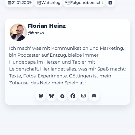
Überprüfung der Fringe-Abteilung durch.
21.01.2009
Watchlog
Folgenübersicht
Zu allem Überfluss taucht auch noch Olivias
Schwester Rachel auf.
Florian Heinz
@hnz.io
Ich mach' was mit Kommunikation und Marketing,
bin Podcaster auf Entzug, bleibe immer
Hundepapa im Herzen und Tabler mit
Leidenschaft. Hier landet alles, was mir Spaß macht:
Texte, Fotos, Experimente. Göttingen ist mein
Zuhause, das Netz mein Spielplatz.