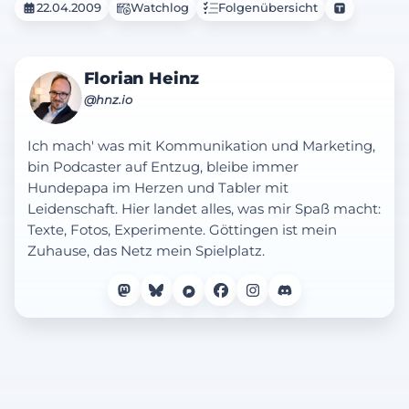
Ende schaut Walter ein altes Video von
22.04.2009
Watchlog
Folgenübersicht
Olivia als Kind...
Florian Heinz
@hnz.io
Ich mach' was mit Kommunikation und Marketing,
bin Podcaster auf Entzug, bleibe immer
Hundepapa im Herzen und Tabler mit
Leidenschaft. Hier landet alles, was mir Spaß macht:
Texte, Fotos, Experimente. Göttingen ist mein
Zuhause, das Netz mein Spielplatz.