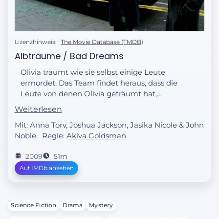
Lizenzhinweis:
The Movie Database (TMDB)
Albträume / Bad Dreams
Olivia träumt wie sie selbst einige Leute
ermordet. Das Team findet heraus, dass die
Leute von denen Olivia geträumt hat,
wirklich gestorben sind. Allerdings scheint
Weiterlesen
es sich um Selbstmorde zu handeln, da
Mit: Anna Torv, Joshua Jackson, Jasika Nicole & John
keine Hinweise auf einen Täter schließen
Noble.
Regie:
Akiva Goldsman
lassen. Schließlich findet das Team heraus,
dass ein Mann in Zusammenhang mit den
2009
51m
Morden steht. Nick Lane wurde als Kind -
Auf IMDb ansehen
ebenso wie Olivia - mit Cortexiphan
behandelt. Er überträgt unabsichtlich seine
Emotionen auf andere Leute, die sich
daraufhin selbst umbringen. Kann Olivia
Science Fiction
Drama
Mystery
Nick finden und rechtzeitig stoppen? Am