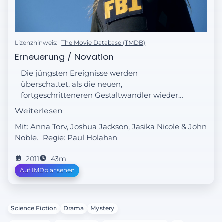
Lizenzhinweis:
The Movie Database (TMDB)
Erneuerung / Novation
Die jüngsten Ereignisse werden
überschattet, als die neuen,
fortgeschritteneren Gestaltwandler wieder
auf der Bildfläche erscheinen. Als sich die
Weiterlesen
Gefahr zu eskalieren droht, bekommt das
Mit: Anna Torv, Joshua Jackson, Jasika Nicole & John
Fringe-Team Unterstützung von keinem
Noble.
Regie:
Paul Holahan
anderen als Peter. Dieser versucht, Zugang
zu Walter zu bekommen, der sich, wie die
2011
43m
anderen auch, nicht an Peter erinnert.
Auf IMDb ansehen
Science Fiction
Drama
Mystery