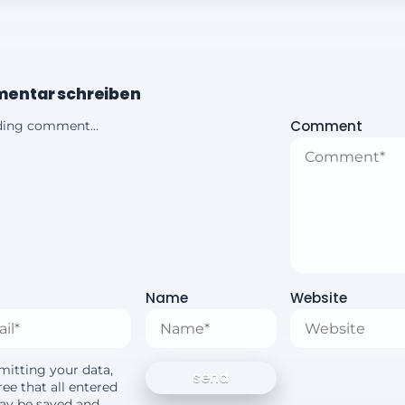
entar schreiben
Comment
ing comment...
Name
Website
mitting your data,
ee that all entered
ay be saved and