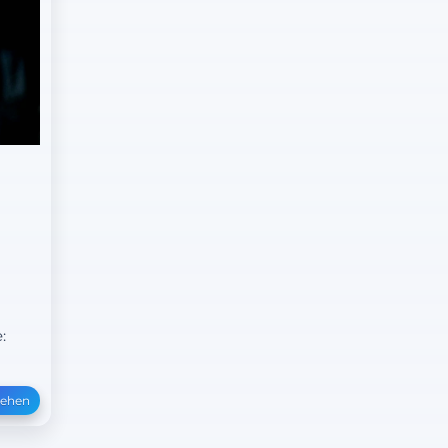
:
sehen