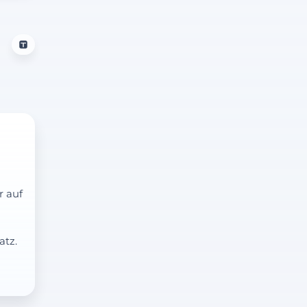
r auf
atz.