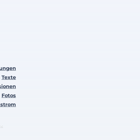
lungen
Texte
sionen
Fotos
nstrom
ts