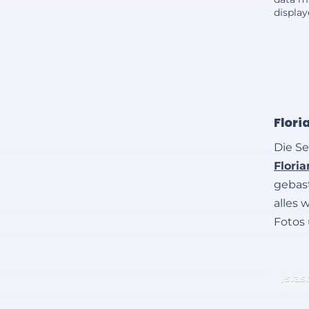
displa
Flori
Die Se
Flori
gebast
alles 
Fotos
/slas