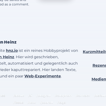
yed as a comment.
an Heinz
ite
hnz.io
ist ein reines Hobbyprojekt von
Kurzmittei
an Heinz
. Hier wird geschrieben,
elt, automatisiert und gelegentlich auch
Rezen
wieder kaputtrepariert. Hier landen Texte,
 und ein paar
Web-Experimente
.
Medie
hes
/about
/ai
/blogroll
/colophon
/contact
/defaul
/feeds
/now
/podroll
/tags