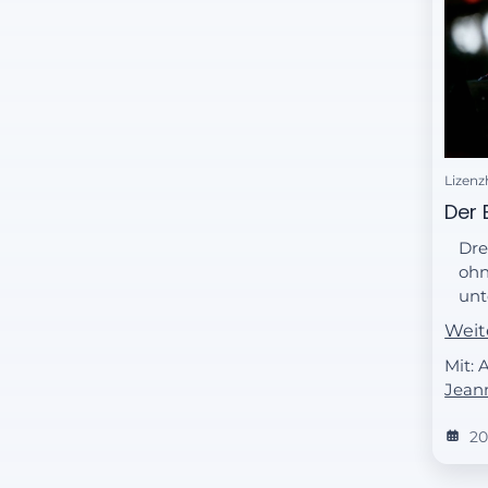
Lizenz
Der 
Dre
ohn
unt
ins
Weit
Jon
Mit: 
in 
Jean
20