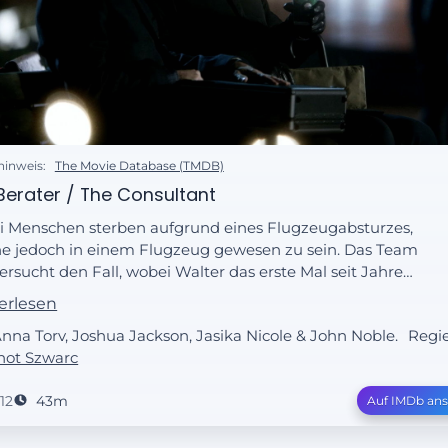
hinweis:
The Movie Database (TMDB)
Berater / The Consultant
i Menschen sterben aufgrund eines Flugzeugabsturzes,
e jedoch in einem Flugzeug gewesen zu sein. Das Team
ersucht den Fall, wobei Walter das erste Mal seit Jahren
 andere Universum reist. Derweil offenbart David Robert
erlesen
es, was sein nächstes Ziel ist und Bolivia glaubt, dass sich
Anna Torv, Joshua Jackson, Jasika Nicole & John Noble.
Regie
ihrem Team ein Maulwurf befindet.
not Szwarc
12
43m
Auf IMDb an