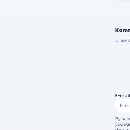
Komm
Send
E-mail
By sub
you agr
data m