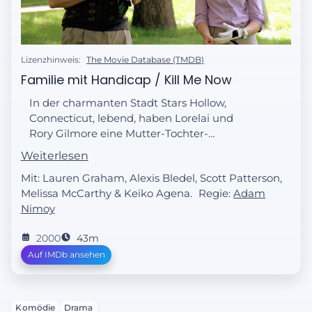
Lizenzhinweis:
The Movie Database (TMDB)
Familie mit Handicap / Kill Me Now
In der charmanten Stadt Stars Hollow,
Connecticut, lebend, haben Lorelai und
Rory Gilmore eine Mutter-Tochter-
Beziehung, von der die meisten Menschen
Weiterlesen
nur träumen.
Mit: Lauren Graham, Alexis Bledel, Scott Patterson,
Melissa McCarthy & Keiko Agena.
Regie:
Adam
Nimoy
2000
43m
Auf IMDb ansehen
Komödie
Drama