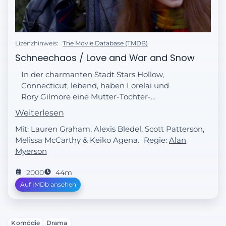
Lizenzhinweis:
The Movie Database (TMDB)
Schneechaos / Love and War and Snow
In der charmanten Stadt Stars Hollow,
Connecticut, lebend, haben Lorelai und
Rory Gilmore eine Mutter-Tochter-
Beziehung, von der die meisten Menschen
Weiterlesen
nur träumen.
Mit: Lauren Graham, Alexis Bledel, Scott Patterson,
Melissa McCarthy & Keiko Agena.
Regie:
Alan
Myerson
2000
44m
Auf IMDb ansehen
Komödie
Drama