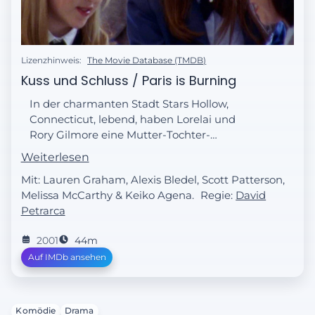
Lizenzhinweis:
The Movie Database (TMDB)
Kuss und Schluss / Paris is Burning
In der charmanten Stadt Stars Hollow,
Connecticut, lebend, haben Lorelai und
Rory Gilmore eine Mutter-Tochter-
Beziehung, von der die meisten Menschen
Weiterlesen
nur träumen.
Mit: Lauren Graham, Alexis Bledel, Scott Patterson,
Melissa McCarthy & Keiko Agena.
Regie:
David
Petrarca
2001
44m
Auf IMDb ansehen
Komödie
Drama