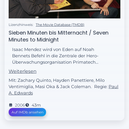
Lizenzhinweis:
The Movie Database (TMDB)
Sieben Minuten bis Mitternacht / Seven
Minutes to Midnight
Isaac Mendez wird von Eden auf Noah
Bennets Befehl in die Zentrale der Hero-
Überwachungsorganisation Primatech
gebracht, um dort einen Heroin-Entzug zu
Weiterlesen
machen. Der Entzug verläuft erfolgreich.
Mit: Zachary Quinto, Hayden Panettiere, Milo
Ventimiglia, Masi Oka & Jack Coleman.
Regie:
Paul
A. Edwards
2006
43m
Auf IMDb ansehen