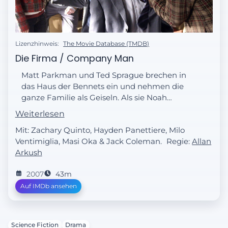
Lizenzhinweis:
The Movie Database (TMDB)
Die Firma / Company Man
Matt Parkman und Ted Sprague brechen in
das Haus der Bennets ein und nehmen die
ganze Familie als Geiseln. Als sie Noah
Bennet zur Rede stellen, behauptet dieser,
Weiterlesen
nur ein einfacher Papierwarenhändler zu
Mit: Zachary Quinto, Hayden Panettiere, Milo
sein.
Ventimiglia, Masi Oka & Jack Coleman.
Regie:
Allan
Arkush
2007
43m
Auf IMDb ansehen
Science Fiction
Drama