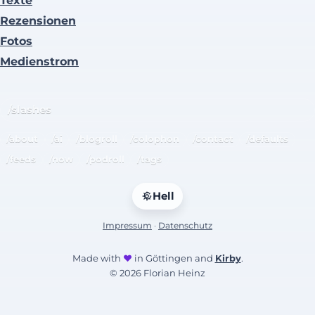
Texte
Rezensionen
Fotos
Medienstrom
/slashes
/about
/ai
/blogroll
/colophon
/contact
/defaults
/feeds
/now
/podroll
/tags
Hell
Impressum
·
Datenschutz
Made with
♥
in Göttingen and
Kirby
.
© 2026 Florian Heinz