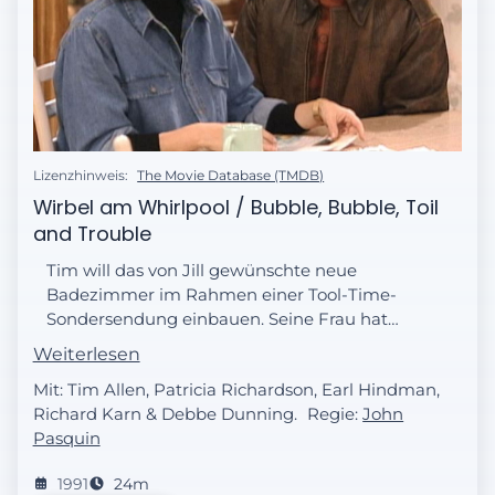
Lizenzhinweis:
The Movie Database (TMDB)
Wirbel am Whirlpool / Bubble, Bubble, Toil
and Trouble
Tim will das von Jill gewünschte neue
Badezimmer im Rahmen einer Tool-Time-
Sondersendung einbauen. Seine Frau hat
Vorbehalte, da sie befürchtet, dass die
Weiterlesen
ganze Sache im Chaos enden wird. Als das
Mit: Tim Allen, Patricia Richardson, Earl Hindman,
eintrifft, zieht Jill wütend in ein Hotel.
Richard Karn & Debbe Dunning.
Regie:
John
Pasquin
1991
24m