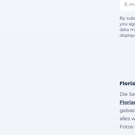
By sub
you agr
data m
displa
Flori
Die Se
Flori
gebast
alles 
Fotos