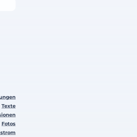
lungen
Texte
sionen
Fotos
nstrom