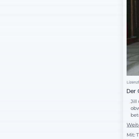
Lizenz
Der 
Jil
obw
bet
Mod
Weit
mod
Mit: 