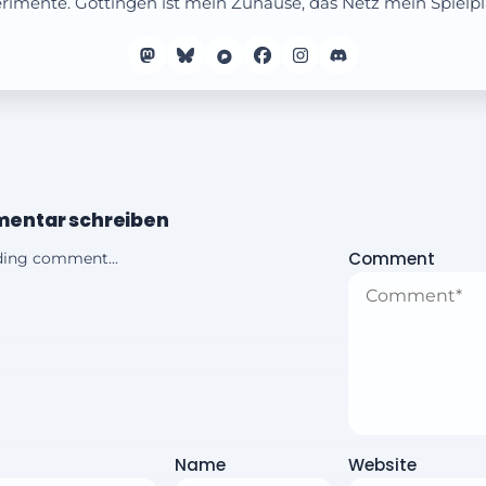
rimente. Göttingen ist mein Zuhause, das Netz mein Spielpl
entar schreiben
Comment
ing comment...
Name
Website