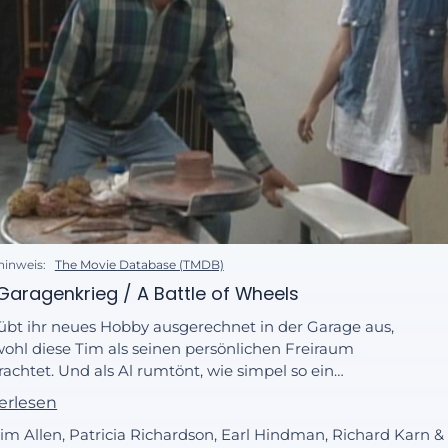
hinweis:
The Movie Database (TMDB)
Garagenkrieg / A Battle of Wheels
l übt ihr neues Hobby ausgerechnet in der Garage aus,
ohl diese Tim als seinen persönlichen Freiraum
rachtet. Und als Al rumtönt, wie simpel so ein
eratorenjob sei, lässt ihn Tim eine Tool-Time-Sendung
erlesen
erieren.
Tim Allen, Patricia Richardson, Earl Hindman, Richard Karn &