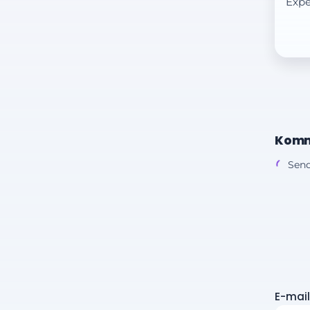
Expe
Komm
Send
E-mail