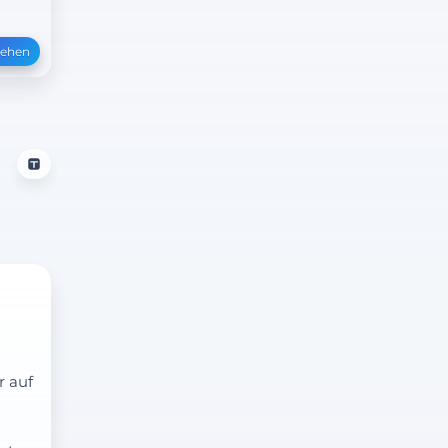
sehen
r auf