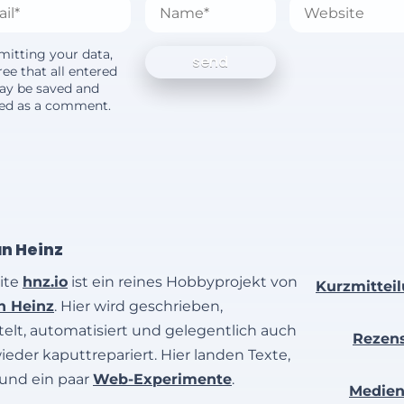
mitting your data,
ee that all entered
ay be saved and
yed as a comment.
an Heinz
ite
hnz.io
ist ein reines Hobbyprojekt von
Kurzmittei
an Heinz
. Hier wird geschrieben,
elt, automatisiert und gelegentlich auch
Rezen
wieder kaputtrepariert. Hier landen Texte,
 und ein paar
Web-Experimente
.
Medie