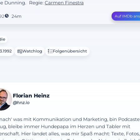
e Dunning.
Regie:
Carmen Finestra
92
24m
Auf IMDb an
ie
3.1992
Watchlog
Folgenübersicht
Florian Heinz
@hnz.io
mach' was mit Kommunikation und Marketing, bin Podcaste
ug, bleibe immer Hundepapa im Herzen und Tabler mit
enschaft. Hier landet alles, was mir Spaß macht: Texte, Fotos,