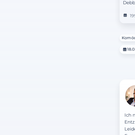
Debb
19
Komöd
18.0
Ich 
Entz
Leid