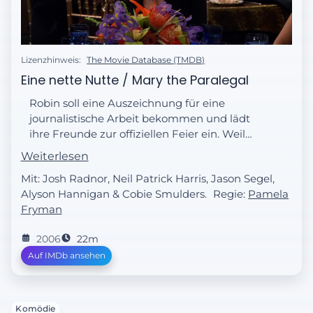
Lizenzhinweis:
The Movie Database (TMDB)
Eine nette Nutte / Mary the Paralegal
Robin soll eine Auszeichnung für eine
journalistische Arbeit bekommen und lädt
ihre Freunde zur offiziellen Feier ein. Weil
sie jedoch immer noch wütend auf Ted ist,
Weiterlesen
sucht sie sich eine andere Begleitung. Aber
Mit: Josh Radnor, Neil Patrick Harris, Jason Segel,
auch Ted ist auf der Suche nach einer Frau
Alyson Hannigan & Cobie Smulders.
Regie:
Pamela
an seiner Seite, um Robin eifersüchtig zu
Fryman
machen. Weil er niemanden findet, schlägt
Barney ihm vor, ein Mädchen von einem
2006
22m
Escort-Service zu buchen. Ohne dass Ted
Auf IMDb ansehen
überlegen kann, schleppt sein Freund auch
schon die heiße Mary an …
Komödie