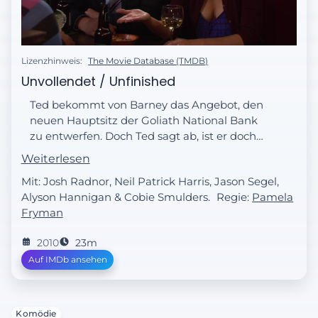
Lizenzhinweis:
The Movie Database (TMDB)
Unvollendet / Unfinished
Ted bekommt von Barney das Angebot, den
neuen Hauptsitz der Goliath National Bank
zu entwerfen. Doch Ted sagt ab, ist er doch
mit seinem Job als Architekturdozent
Weiterlesen
zufrieden. Daraufhin setzt Barney alles
Mit: Josh Radnor, Neil Patrick Harris, Jason Segel,
daran, sich von Ted das „Ja“ einzuholen. Zu
Alyson Hannigan & Cobie Smulders.
Regie:
Pamela
diesem Zweck wendet er all seine Tricks an,
Fryman
mit denen er üblicherweise jede Frau
rumkriegt. Indes kämpft Robin mit der
2010
23m
Trennung von ihrem Kollegen Don.
Auf IMDb ansehen
Angetrunken spricht sie ihm mehrmals
schlimme Drohungen auf den
Anrufbeantworter.
Komödie