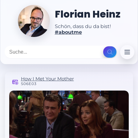
Florian Heinz
Schön, dass du da bist!
#aboutme
How I Met Your Mother
S06E03