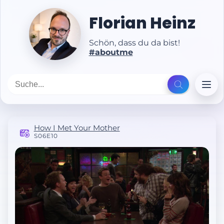
Florian Heinz
Schön, dass du da bist!
#aboutme
How I Met Your Mother
S06E10