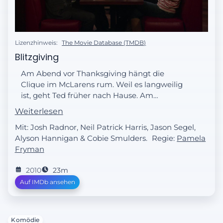
Lizenzhinweis:
The Movie Database (TMDB)
Blitzgiving
Am Abend vor Thanksgiving hängt die
Clique im McLarens rum. Weil es langweilig
ist, geht Ted früher nach Hause. Am
nächsten Morgen erzählen ihm seine
Weiterlesen
Freunde, was er in der vergangenen Nacht
Mit: Josh Radnor, Neil Patrick Harris, Jason Segel,
für verrückte Sachen verpasst habe. Total
Alyson Hannigan & Cobie Smulders.
Regie:
Pamela
begeistert von den Erlebnissen ist auch ihr
Fryman
Kumpel Steve, genannt „der Blitz“. Er hat
die Angewohnheit, immer zu früh zu gehen
2010
23m
und verpasst somit die tollsten Erlebnisse.
Auf IMDb ansehen
Mittlerweile glauben die Freunde, dass Ted
der neue Blitz sei …
Komödie