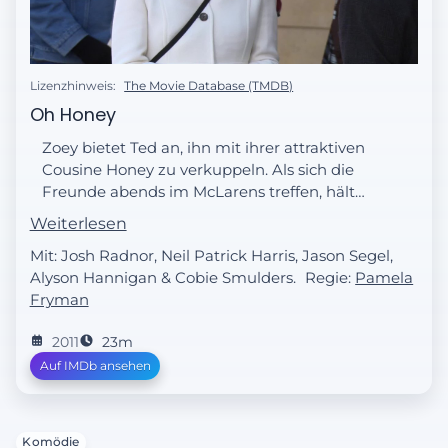
Lizenzhinweis:
The Movie Database (TMDB)
Oh Honey
Zoey bietet Ted an, ihn mit ihrer attraktiven
Cousine Honey zu verkuppeln. Als sich die
Freunde abends im McLarens treffen, hält
sich Ted aber fern von ihr und so nutzt
Weiterlesen
Barney seine Chance bei ihr. Als Zoey von
Mit: Josh Radnor, Neil Patrick Harris, Jason Segel,
Teds Zurückhaltung erfährt, ist sie
Alyson Hannigan & Cobie Smulders.
Regie:
Pamela
insgeheim erleichtert. Ted jedoch will nun
Fryman
den Kontakt zu Zoey abbrechen, weil sie
verheiratet ist und er seine Gefühle für sie
2011
23m
unterdrücken muss. Doch als Zoey ihn
Auf IMDb ansehen
wegen seines Verhaltens zur Rede stellt,
verstrickt er sich in Ausreden.
Komödie