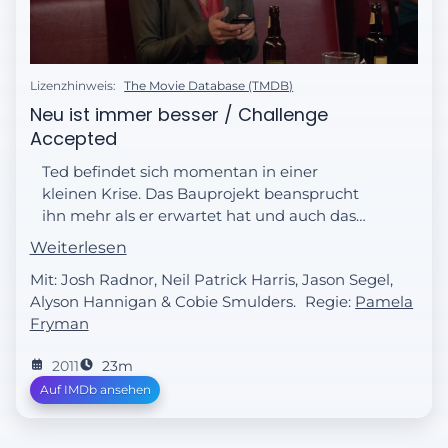
Lizenzhinweis:
The Movie Database (TMDB)
Neu ist immer besser / Challenge
Accepted
Ted befindet sich momentan in einer
kleinen Krise. Das Bauprojekt beansprucht
ihn mehr als er erwartet hat und auch das
Beziehungsende mit Zoey liegt noch nicht
Weiterlesen
weit zurück. Obwohl es Ted dabei nicht sehr
Mit: Josh Radnor, Neil Patrick Harris, Jason Segel,
gut geht, sehen Robin und Barney keinen
Alyson Hannigan & Cobie Smulders.
Regie:
Pamela
Grund, deswegen ihre Späße zu
Fryman
unterlassen. Unterdessen möchte Lily
Marshall mit einer leckeren Suppe
2011
23m
überraschen, da seine Arbeitssuche nur
Auf IMDb ansehen
mäßig erfolgreich ist und er dringend eine
Aufmunterung gebrauchen könnte. Doch
anscheinend enthält die Suppe