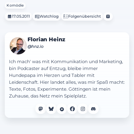
ungenießbare Zutaten, denn schon bald
Komödie
stellt sich bei den beiden ein
Übelkeitsgefühl ein.
17.05.2011
Watchlog
Folgenübersicht
Florian Heinz
@hnz.io
Ich mach' was mit Kommunikation und Marketing,
bin Podcaster auf Entzug, bleibe immer
Hundepapa im Herzen und Tabler mit
Leidenschaft. Hier landet alles, was mir Spaß macht:
Texte, Fotos, Experimente. Göttingen ist mein
Zuhause, das Netz mein Spielplatz.