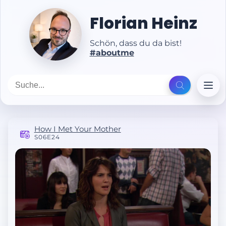
Florian Heinz
Schön, dass du da bist!
#aboutme
How I Met Your Mother
S06E24