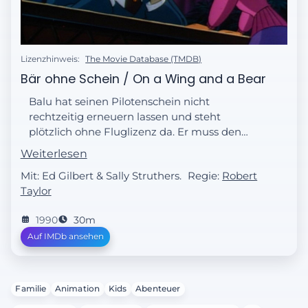
Lizenzhinweis:
The Movie Database (TMDB)
Bär ohne Schein / On a Wing and a Bear
Balu hat seinen Pilotenschein nicht
rechtzeitig erneuern lassen und steht
plötzlich ohne Fluglizenz da. Er muss den
Schein wiederholen und gerät dabei
Weiterlesen
ausgerechnet an seinen alten Fluglehrer.
Mit: Ed Gilbert & Sally Struthers.
Regie:
Robert
Taylor
1990
30m
Auf IMDb ansehen
Familie
Animation
Kids
Abenteuer