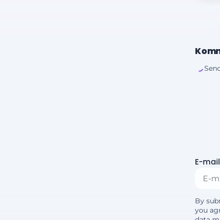
Komm
Send
E-mail
By sub
you agr
data m