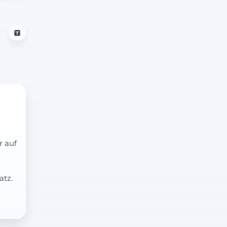
r auf
atz.