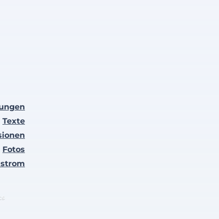
lungen
Texte
sionen
Fotos
nstrom
ts