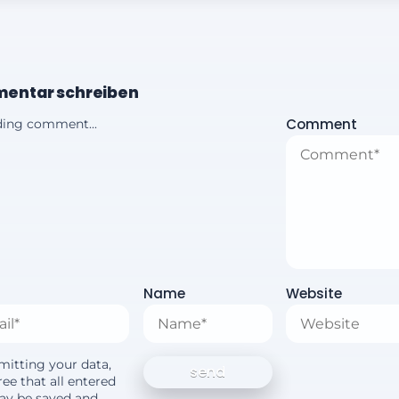
entar schreiben
Comment
ing comment...
Name
Website
mitting your data,
ee that all entered
ay be saved and