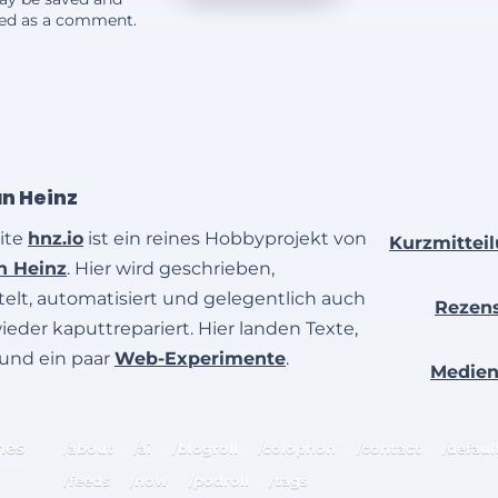
yed as a comment.
an Heinz
ite
hnz.io
ist ein reines Hobbyprojekt von
Kurzmittei
an Heinz
. Hier wird geschrieben,
elt, automatisiert und gelegentlich auch
Rezen
wieder kaputtrepariert. Hier landen Texte,
 und ein paar
Web-Experimente
.
Medie
hes
/about
/ai
/blogroll
/colophon
/contact
/defaul
/feeds
/now
/podroll
/tags