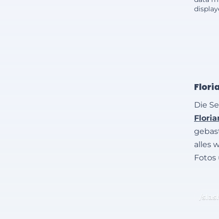
displa
Flori
Die Se
Flori
gebast
alles 
Fotos
/slas