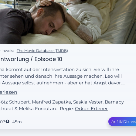
hinweis:
The Movie Database (TMDB)
ntwortung / Episode 10
via kommt auf der Intensivstation zu sich. Sie will ihre
hter sehen und danach ihre Aussage machen. Leo will
e Aussage selbst aufnehmen - aber er hat Angst davor.
ist voller Wut auf sich selbst, weil er nicht bei ihr war. Er
erlesen
ft ihr vor, freiwillig mit dem Kidnapper Sex gehabt zu
Götz Schubert, Manfred Zapatka, Saskia Vester, Barnaby
en. Sylvia ist zutiefst gekränkt und fühlt sich unendlich
hurat & Melika Foroutan.
Regie:
Orkun Ertener
sam.
007
45m
Auf IMDb an