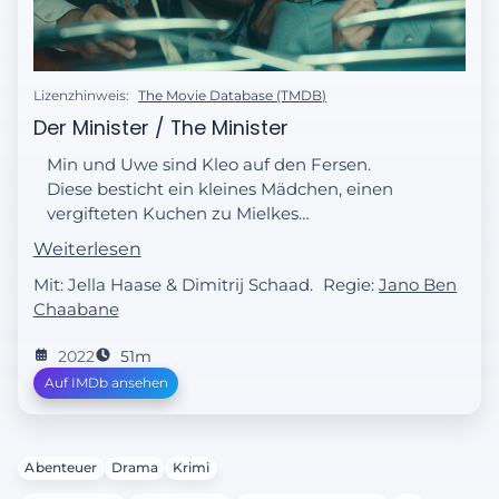
Lizenzhinweis:
The Movie Database (TMDB)
Der Minister / The Minister
Min und Uwe sind Kleo auf den Fersen.
Diese besticht ein kleines Mädchen, einen
vergifteten Kuchen zu Mielkes
Gefängniszelle zu bringen. Dann bringt Kleo
Weiterlesen
einen Brief ans Licht.
Mit: Jella Haase & Dimitrij Schaad.
Regie:
Jano Ben
Chaabane
2022
51m
Auf IMDb ansehen
Abenteuer
Drama
Krimi