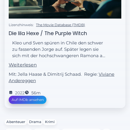
Lizenzhinweis:
The Movie Database (TMDB)
Die lila Hexe / The Purple Witch
Kleo und Sven spüren in Chile den schwer
zu fassenden Jorge auf. Später legen sie
sich mit der hochschwangeren Ramona an,
der zu einem ungünstigen Zeitpunkt die
Weiterlesen
Fruchtblase platzt.
Mit: Jella Haase & Dimitrij Schaad.
Regie:
Viviane
Andereggen
2022
56m
Auf IMDb ansehen
Abenteuer
Drama
Krimi