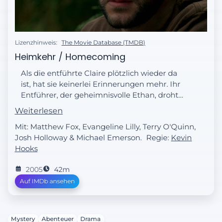
Lizenzhinweis:
The Movie Database (TMDB)
Heimkehr / Homecoming
Als die entführte Claire plötzlich wieder da
ist, hat sie keinerlei Erinnerungen mehr. Ihr
Entführer, der geheimnisvolle Ethan, droht
damit, die anderen Überlebenden
Weiterlesen
umzubringen, wenn er Claire nicht
Mit: Matthew Fox, Evangeline Lilly, Terry O'Quinn,
zurückerhält.
Josh Holloway & Michael Emerson.
Regie:
Kevin
Hooks
2005
42m
Auf IMDb ansehen
Mystery
Abenteuer
Drama