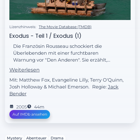
Lizenzhinweis:
The Movie Database (TMDB)
Exodus - Teil 1 / Exodus (1)
Die Französin Rousseau schockiert die
Überlebenden mit einer furchtbaren
Warnung vor "Den Anderen". Sie erzählt,
was ihr vor 16 Jahren zugestoßen ist.
Weiterlesen
Währenddessen verstärken Michael und Jin
Mit: Matthew Fox, Evangeline Lilly, Terry O'Quinn,
die Arbeit am Floß, um es seetüchtig zu
Josh Holloway & Michael Emerson.
Regie:
Jack
machen.
Bender
2005
44m
Auf IMDb ansehen
Mystery
Abenteuer
Drama