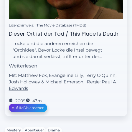
Lizenzhinweis:
The Movie Database (TMDB)
Dieser Ort ist der Tod / This Place Is Death
Locke und die anderen erreichen die
"Orchidee". Bevor Locke die Insel bewegt
und sie damit verlässt, trifft er unter der
Erde auf Jacks verstorbenen Vater Christian.
Weiterlesen
Jin und Rousseau werden auf dem Weg zur
Mit: Matthew Fox, Evangeline Lilly, Terry O'Quinn,
Sendestation angegriffen.
Josh Holloway & Michael Emerson.
Regie:
Paul A.
Edwards
2009
43m
Auf IMDb ansehen
Mystery
Abenteuer
Drama