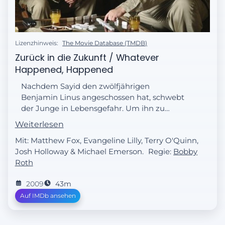
Lizenzhinweis:
The Movie Database (TMDB)
Zurück in die Zukunft / Whatever
Happened, Happened
Nachdem Sayid den zwölfjährigen
Benjamin Linus angeschossen hat, schwebt
der Junge in Lebensgefahr. Um ihn zu
retten, bringen Kate und Sawyer ihn zu
Weiterlesen
"den Anderen". Richard Alpert verspricht,
Mit: Matthew Fox, Evangeline Lilly, Terry O'Quinn,
alles zu tun, um Ben zu retten.
Josh Holloway & Michael Emerson.
Regie:
Bobby
Roth
2009
43m
Auf IMDb ansehen