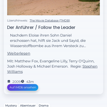
Lizenzhinweis:
The Movie Database (TMDB)
Der Anführer / Follow the Leader
Nachdem Eloise ihren Sohn Daniel
erschossen hat, hilft sie Jack und Sayid, die
Wasserstoffbombe aus ihrem Versteck zu
holen. Als Dr. Chang herausfindet, dass Miles
Weiterlesen
sein Sohn ist, überzeugt er die Dharma-
Mit: Matthew Fox, Evangeline Lilly, Terry O'Quinn,
Initiative, die Insel zu evakuieren.
Josh Holloway & Michael Emerson.
Regie:
Stephen
Williams
2009
43m
Auf IMDb ansehen
Mystery
Abenteuer
Drama