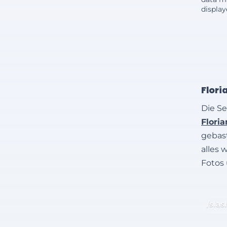
displa
Flori
Die Se
Flori
gebast
alles 
Fotos
/slas