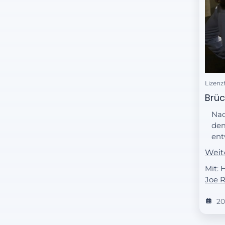
Lizenz
Brüc
Nac
dem
ent
wie
Weit
Tho
Mit: 
arb
Joe 
bef
zieh
20