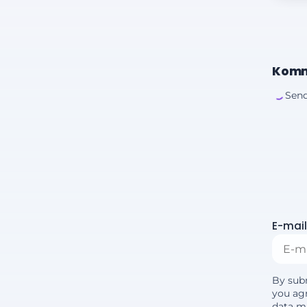
Komm
Send
E-mail
By sub
you agr
data m