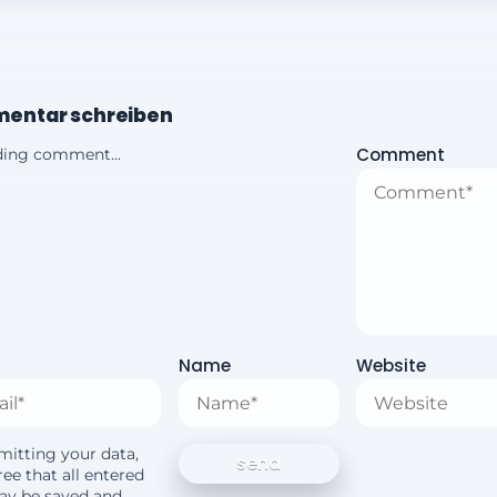
entar schreiben
Comment
ing comment...
Name
Website
mitting your data,
ee that all entered
ay be saved and