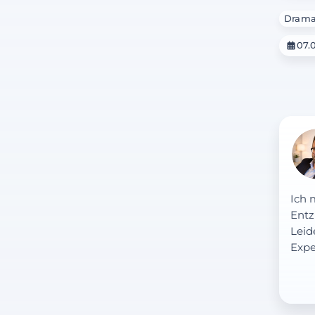
Dram
07.0
Ich 
Entz
Leid
Expe