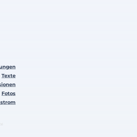
lungen
Texte
sionen
Fotos
nstrom
ts