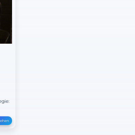
egie:
sehen