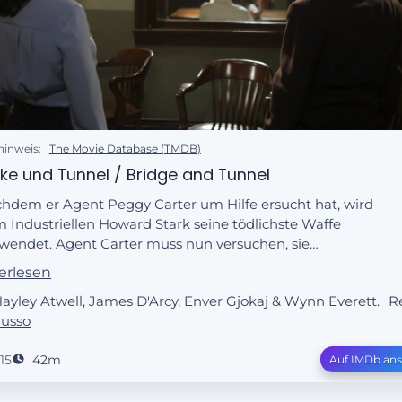
hinweis:
The Movie Database (TMDB)
ke und Tunnel / Bridge and Tunnel
hdem er Agent Peggy Carter um Hilfe ersucht hat, wird
 Industriellen Howard Stark seine tödlichste Waffe
wendet. Agent Carter muss nun versuchen, sie
derzubeschaffen, bevor SSR-Chef Dooley und Agent
erlesen
mpson herausbekommen, dass sie undercover für Stark
Hayley Atwell, James D'Arcy, Enver Gjokaj & Wynn Everett.
R
eitet. Außerdem sucht Peggy eine neue Unterkunft,
Russo
ürchtet aber, Angie in Gefahr zu bringen, wenn sie zu ihr
t.
15
42m
Auf IMDb an