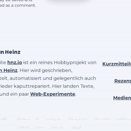
yed as a comment.
an Heinz
ite
hnz.io
ist ein reines Hobbyprojekt von
Kurzmittei
an Heinz
. Hier wird geschrieben,
elt, automatisiert und gelegentlich auch
Rezen
wieder kaputtrepariert. Hier landen Texte,
 und ein paar
Web-Experimente
.
Medie
hes
/about
/ai
/blogroll
/colophon
/contact
/defaul
/feeds
/now
/podroll
/tags