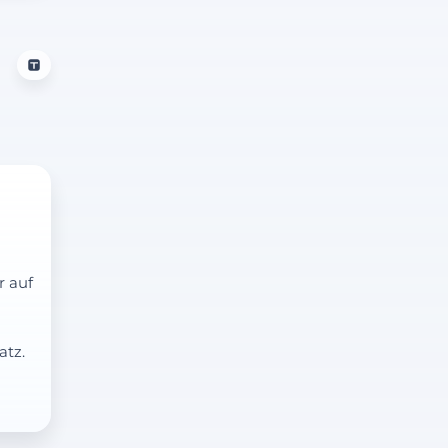
r auf
atz.