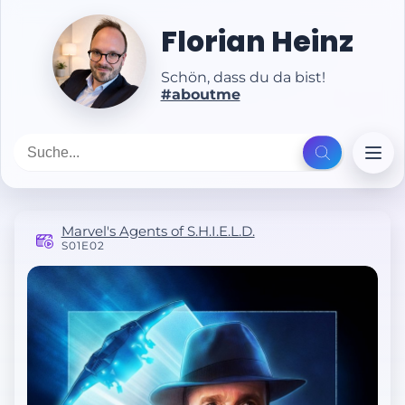
Florian Heinz
Schön, dass du da bist!
#aboutme
Marvel's Agents of S.H.I.E.L.D.
S01E02