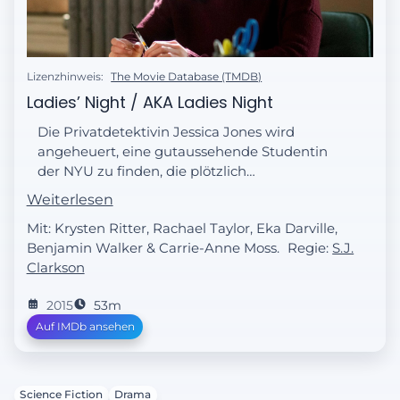
Lizenzhinweis:
The Movie Database (TMDB)
Ladies’ Night / AKA Ladies Night
Die Privatdetektivin Jessica Jones wird
angeheuert, eine gutaussehende Studentin
der NYU zu finden, die plötzlich
verschwunden ist. Bald stellt sich jedoch
Weiterlesen
heraus, dass dahinter mehr steckt als ein
Mit: Krysten Ritter, Rachael Taylor, Eka Darville,
gewöhnlicher Vermisstenfall.
Benjamin Walker & Carrie-Anne Moss.
Regie:
S.J.
Clarkson
2015
53m
Auf IMDb ansehen
Science Fiction
Drama