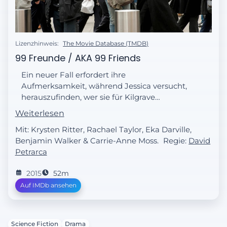
Lizenzhinweis:
The Movie Database (TMDB)
99 Freunde / AKA 99 Friends
Ein neuer Fall erfordert ihre
Aufmerksamkeit, während Jessica versucht,
herauszufinden, wer sie für Kilgrave
ausspioniert. Trish muss indes wegen ihrer
Weiterlesen
Radiosendung mit unerwarteten
Mit: Krysten Ritter, Rachael Taylor, Eka Darville,
Konsequenzen zurechtkommen.
Benjamin Walker & Carrie-Anne Moss.
Regie:
David
Petrarca
2015
52m
Auf IMDb ansehen
Science Fiction
Drama