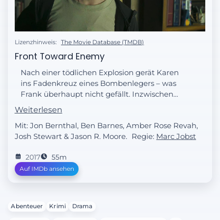
Lizenzhinweis:
The Movie Database (TMDB)
Front Toward Enemy
Nach einer tödlichen Explosion gerät Karen
ins Fadenkreuz eines Bombenlegers – was
Frank überhaupt nicht gefällt. Inzwischen
macht Curtis eine grauenvolle Entdeckung.
Weiterlesen
Mit: Jon Bernthal, Ben Barnes, Amber Rose Revah,
Josh Stewart & Jason R. Moore.
Regie:
Marc Jobst
2017
55m
Auf IMDb ansehen
Abenteuer
Krimi
Drama