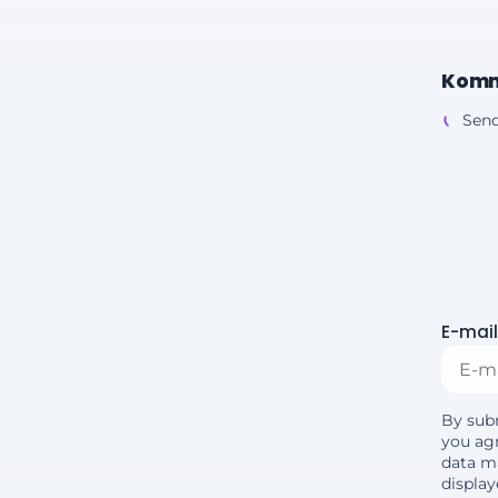
Komm
Send
E-mail
By sub
you agr
data m
displa