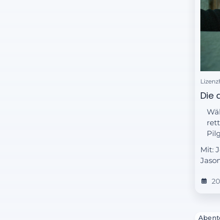
Lizenz
Die 
Wäh
ret
Pil
Mit: 
Jason
20
Abent