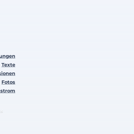
lungen
Texte
sionen
Fotos
nstrom
ts