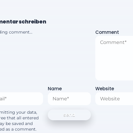
entar schreiben
Comment
ing comment...
Name
Website
mitting your data,
ee that all entered
ay be saved and
yed as a comment.