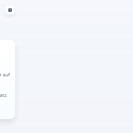
r auf
atz.