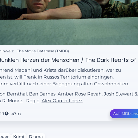
hinweis:
The Movie Database (TMDB)
dunklen Herzen der Menschen / The Dark Hearts of
rend Madani und Krista darüber diskutieren, wer zu
ten ist, will Frank in Russos Territorium eindringen.
grim verfällt nach einer Begegnung alten Gewohnheiten.
Jon Bernthal, Ben Barnes, Amber Rose Revah, Josh Stewart &
 R. Moore.
Regie:
Alex Garcia Lopez
19
47m
Auf IMDb an
euer
Krimi
Drama