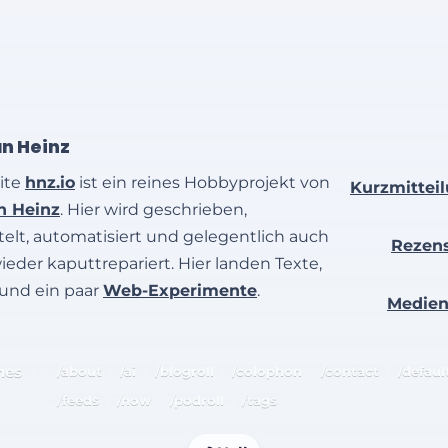
an Heinz
ite
hnz.io
ist ein reines Hobbyprojekt von
Kurzmittei
an Heinz
. Hier wird geschrieben,
elt, automatisiert und gelegentlich auch
Rezen
wieder kaputtrepariert. Hier landen Texte,
 und ein paar
Web-Experimente
.
Medie
hes
/about
/ai
/blogroll
/colophon
/contact
/defaul
/feeds
/now
/podroll
/tags