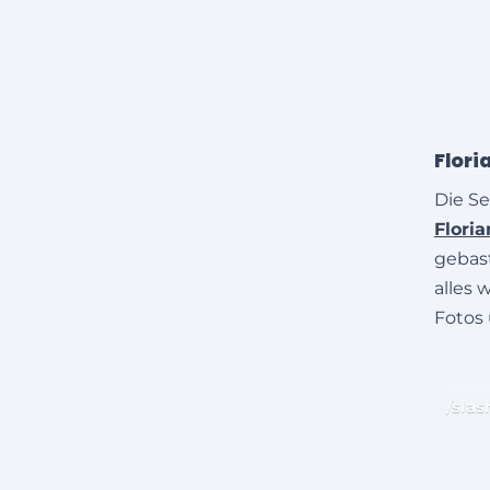
Flori
Die Se
Flori
gebast
alles 
Fotos
/slas